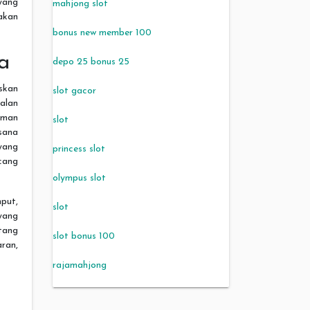
yang
mahjong slot
akan
bonus new member 100
a
depo 25 bonus 25
iskan
slot gacor
alan
uman
slot
sana
yang
princess slot
cang
olympus slot
put,
slot
yang
tang
slot bonus 100
aran,
rajamahjong