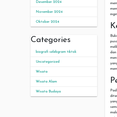
Desember 2024
mem
mem
November 2024
ing
Oktober 2024
K
Buk
Categories
pus
mel
biografi selebgram tiktok
dan
men
Uncategorized
yan
mem
Wisata
P
Wisata Alam
Pad
Wisata Budaya
dit
yan
sem
mal