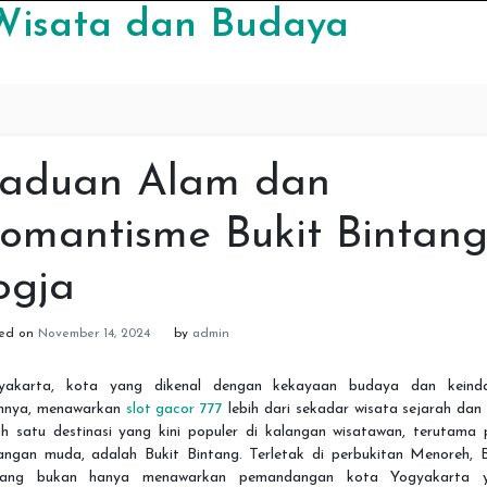
 Wisata dan Budaya
aduan Alam dan
omantisme Bukit Bintan
ogja
ted on
November 14, 2024
by
admin
yakarta, kota yang dikenal dengan kekayaan budaya dan keind
mnya, menawarkan
slot gacor 777
lebih dari sekadar wisata sejarah dan 
ah satu destinasi yang kini populer di kalangan wisatawan, terutama 
angan muda, adalah Bukit Bintang. Terletak di perbukitan Menoreh, B
tang bukan hanya menawarkan pemandangan kota Yogyakarta 