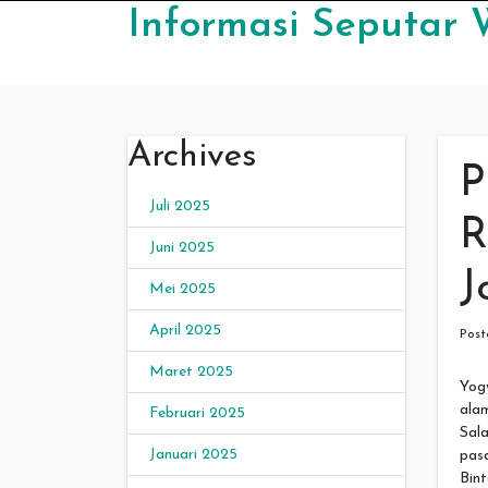
Skip to content
Informasi Seputar
Archives
P
Juli 2025
R
Juni 2025
J
Mei 2025
April 2025
Pos
Maret 2025
Yog
ala
Februari 2025
Sal
Januari 2025
pas
Bin